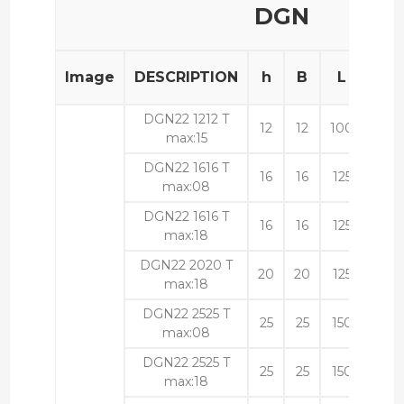
DGN
Image
DESCRIPTION
h
B
L
S
DGN22 1212 T
12
12
100
123
max:15
DGN22 1616 T
16
16
125
162
max:08
DGN22 1616 T
16
16
125
162
max:18
DGN22 2020 T
20
20
125
202
max:18
DGN22 2525 T
25
25
150
252
max:08
DGN22 2525 T
25
25
150
252
max:18