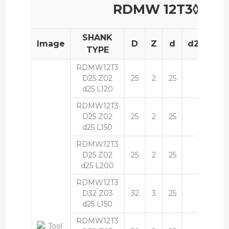
RDMW 12T3◊◊
SHANK
Image
D
Z
d
d2
L
TYPE
RDMW12T3
D25 Z02
25
2
25
120
d25 L120
RDMW12T3
D25 Z02
25
2
25
150
d25 L150
RDMW12T3
D25 Z02
25
2
25
200
d25 L200
RDMW12T3
D32 Z03
32
3
25
150
d25 L150
RDMW12T3