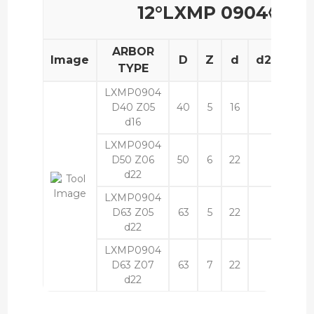
12°LXMP 0904◊◊
ARBOR
Image
D
Z
d
d2
L
TYPE
LXMP0904
D40 Z05
40
5
16
40
d16
LXMP0904
D50 Z06
50
6
22
50
d22
LXMP0904
D63 Z05
63
5
22
50
d22
LXMP0904
D63 Z07
63
7
22
50
d22