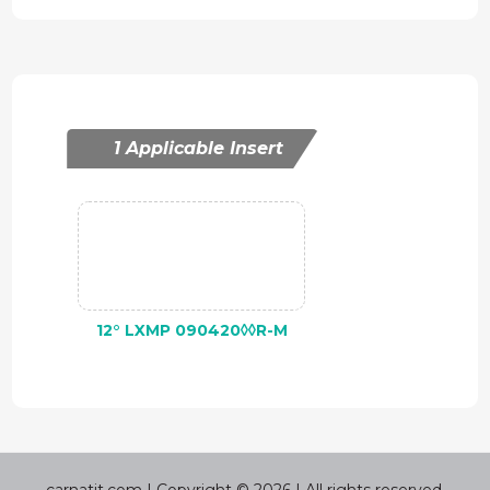
1 Applicable Insert
12° LXMP 090420◊◊R-M