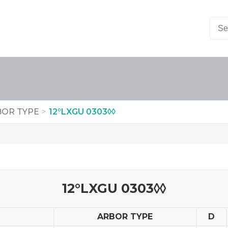
OR TYPE
>
12°LXGU 0303◊◊
12°LXGU 0303◊◊
ARBOR TYPE
D