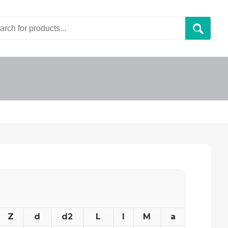
Z
d
d2
L
l
M
a